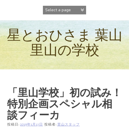
コ
ン
テ
ン
ツ
星とおひさま 葉山
へ
ス
キ
里山の学校
ッ
プ
「里山学校」初の試み！
特別企画スペシャル相
談フィーカ
投稿日:
2019年1月17日
投稿者:
里山スタッフ