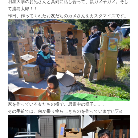
明星大学のお兄さんと真剣に話し合って、親ガメ子ガメ。そし
て浦島太郎！！
昨日、作ってくれたお友だちのカメさんをカスタマイズです。
家を作っている友だちの横で、思案中の様子。。。
その手前では、何か乗り物らしきものを作っています(^▽^)