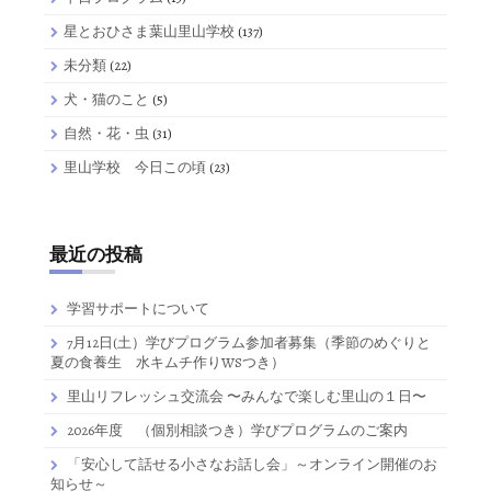
星とおひさま葉山里山学校
(137)
未分類
(22)
犬・猫のこと
(5)
自然・花・虫
(31)
里山学校 今日この頃
(23)
最近の投稿
学習サポートについて
7月12日(土）学びプログラム参加者募集（季節のめぐりと
夏の食養生 水キムチ作りWSつき）
里山リフレッシュ交流会 〜みんなで楽しむ里山の１日〜
2026年度 （個別相談つき）学びプログラムのご案内
「安心して話せる小さなお話し会」～オンライン開催のお
知らせ～