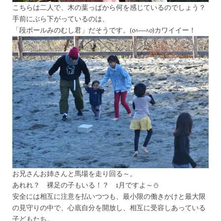
こちらは二人で、木の葉っぱから何を感じているのでしょう？
手前にぶら下がっているのは、
「段ボールみのむし君」だそうです。(o^―^o)カワイイー！
お兄さんお姉さんと馬場を走り回る～。
あれれ？ 裸足の子もいる！？ 1月ですよ～⛄
安全には相互に注意を払いつつも、最小限の働きかけと最大限
の見守りの中で、心底自分を開放し、相互に受容しあっている
子どもたち。