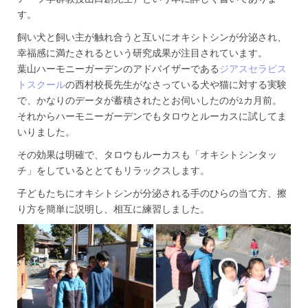
す。
飼い犬と飼い主が触れ合うと互いにオキシトシンが分泌され、
幸福感に満たされるという研究成果が注目されています。
葉山ハーモニーガーデンのアドバイザーである
ジアスセラピス
トスクール
の西村校長先生がなさっている犬や猫に対する実験
で、かなりのデータが蓄積されたとお伺いしたのが2カ月前。
それからハーモニーガーデンでもタロウとルーカスに試してま
いりました。
その効果は明確で、タロウもルーカスも「オキシトシンタッ
チ」をしているととてもリラックスします。
子どもたちにオキシトシンが分泌される手のひらの当て方、擦
り方を簡単に説明し、相互に練習しました。