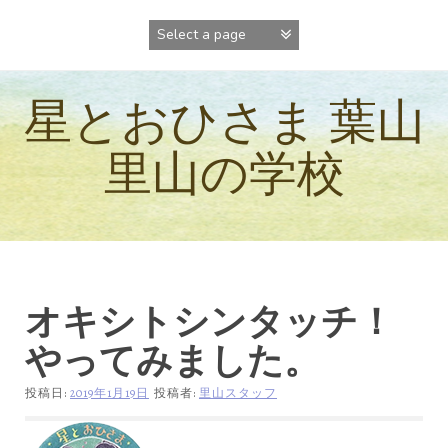
コ
ン
テ
ン
ツ
星とおひさま 葉山
へ
ス
キ
里山の学校
ッ
プ
オキシトシンタッチ！
やってみました。
投稿日:
2019年1月19日
投稿者:
里山スタッフ