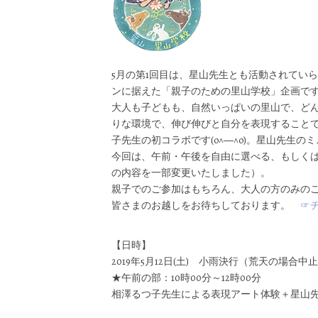
5月の第1回目は、星山先生とも活動されてい
ンに据えた「親子のための里山学校」企画で
大人も子どもも、自然いっぱいの里山で、ど
りな環境で、伸び伸びと自分を表現すること
子先生の初コラボです(o^―^o)。星山先生
今回は、午前・午後を自由に選べる、もしくは
の内容を一部変更いたしました）。
親子でのご参加はもちろん、大人の方のみの
皆さまのお越しをお待ちしております。
☞
【日時】
2019年5月12日(土) 小雨決行（荒天の場合中
★午前の部：10時00分～12時00分
相澤るつ子先生による表現アート体験＋星山