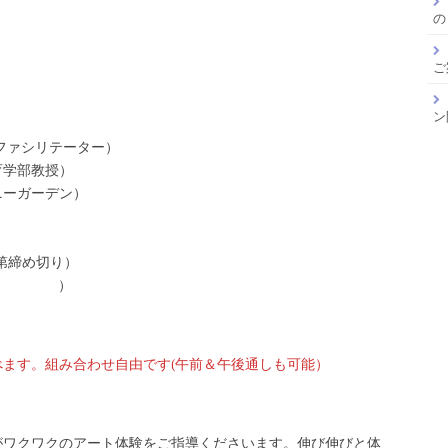
の
ご
ン
ートファシリテーター）
育学部教授）
ニーガーデン）
第締め切り）
 〃 ）
ます。組み合わせ自由です(午前＆午後通しも可能）
がワクワクのアート体験をご指導くださいます。伸び伸びと体