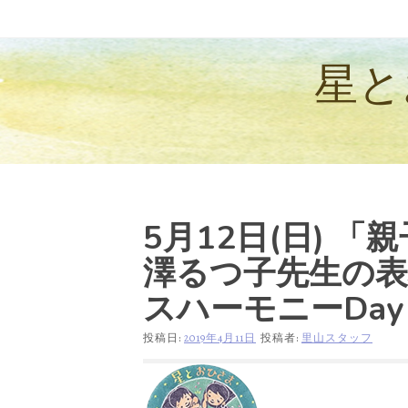
コ
ン
テ
ン
星と
ツ
へ
ス
キ
ッ
プ
5月12日(日) 
澤るつ子先生の表現
スハーモニーDa
投稿日:
2019年4月11日
投稿者:
里山スタッフ