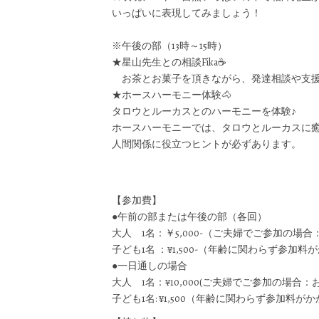
いっぱいに表現してみましょう！
※午後の部（13時～15時）
★星山先生との相談Fika☕
お茶とお菓子を頂きながら、発達相談や支援法
★ホースハーモニー体験🐴
タロウとルーカスとのハーモニーを体験♪
ホースハーモニーでは、タロウとルーカスに
人間関係に役立つヒントが必ずあります。
【参加費】
●午前の部または午後の部（各回）
大人 1名：￥5,000-（ご夫婦でご参加の場合：
子ども1名 ：¥1,500-（年齢に関わらず参加
●一日通しの場合
大人 1名：¥10,000(ご夫婦でご参加の場合：お二
子ども1名: ¥1,500（年齢に関わらず参加料