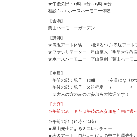
★午後の部：13時00分～15時00分
相談Fika＋ホースハーモニー体験
【会場】
葉山ハーモニーガーデン
【講師】
★表現アート体験 相澤るつ子(表現ア
★ファシリテーター 星山麻木（明星大学教
★ホースハーモニー 下山良嗣（葉山ハーモ
【定員】
午前の部：親子 20組 (定員になり次
午後の部：親子 10組程度 （
※大人の方のみのご参加も大歓迎です！
【内容】
※午前のみ、または午後のみ参加を自由に選べ
※午前の部（10時～12時）
★星山先生によるミニレクチャー
★表現アート：自然いっぱいの中で相澤先生