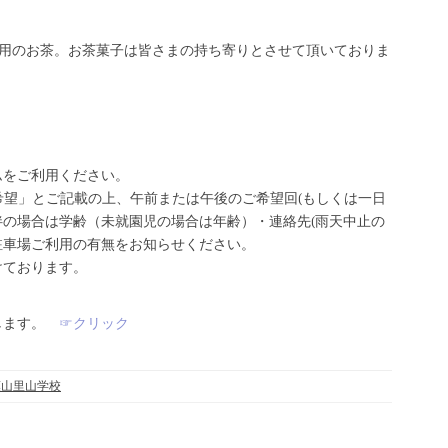
分用のお茶。お茶菓子は皆さまの持ち寄りとさせて頂いておりま
ムをご利用ください。
参加希望」とご記載の上、午前または午後のご希望回(もしくは一日
の場合は学齢（未就園児の場合は年齢）・連絡先(雨天中止の
駐車場ご利用の有無をお知らせください。
けております。
致します。
☞クリック
葉山里山学校