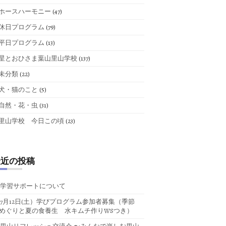
ホースハーモニー
(47)
休日プログラム
(79)
平日プログラム
(13)
星とおひさま葉山里山学校
(137)
未分類
(22)
犬・猫のこと
(5)
自然・花・虫
(31)
里山学校 今日この頃
(23)
最近の投稿
学習サポートについて
7月12日(土）学びプログラム参加者募集（季節
めぐりと夏の食養生 水キムチ作りWSつき）