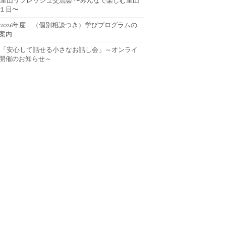
里山リフレッシュ交流会 〜みんなで楽しむ里山
１日〜
2026年度 （個別相談つき）学びプログラムの
案内
「安心して話せる小さなお話し会」～オンライ
開催のお知らせ～