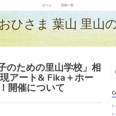
ホーム
投稿一覧
おひさま 葉山 里山
「親子のための里山学校」相
検
索:
アート& Fika＋ホー
y！開催について
C