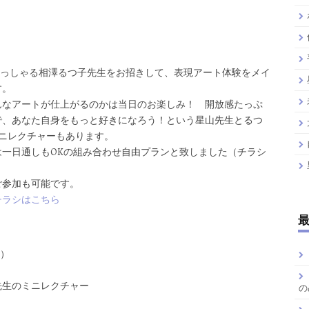
らっしゃる相澤るつ子先生をお招きして、表現アート体験をメイ
す。
んなアートが仕上がるのかは当日のお楽しみ！ 開放感たっぷ
で、あなた自身をもっと好きになろう！という星山先生とるつ
のミニレクチャーもあります。
一日通しもOKの組み合わせ自由プランと致しました（チラシ
ご参加も可能です。
チラシはこちら
止）
先生のミニレクチャー
の