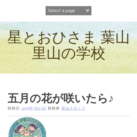
コ
ン
テ
ン
ツ
星とおひさま 葉山
へ
ス
キ
里山の学校
ッ
プ
五月の花が咲いたら♪
投稿日:
2019年5月23日
投稿者:
里山スタッフ