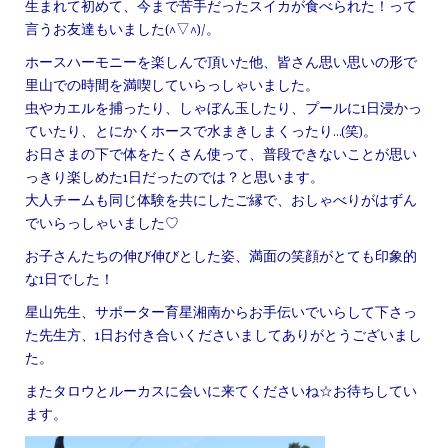
生まれて初めて、今まで苦手だったスイカが食べられた！って
言うお友達もいました(^▽^)/。
ホースハーモニーを楽しんで頂いた他、皆さん思い思いの形で
里山での時間を満喫していらっしゃいました。
虫やカエルを捕ったり、しゃぼん玉したり、プールに1日浸かっ
ていたり、とにかくホースで水まきしまくったり…(笑)。
お日さまの下で体をたくさん使って、普段できないことが思い
っきり楽しめた1日だったのでは？と思います。
大人チームも同じ体験を共にしたご縁で、おしゃべりがはずん
でいらっしゃいました♡
お子さんたちの伸び伸びとした姿、満面の笑顔がとても印象的
な1日でした！
星山先生、サポーター育星湘南からお手伝いでいらして下さっ
た先生方、1日お付き合いくださいましてありがとうございまし
た。
またタロウとルーカスに会いに来てくださいね☆お待ちしてい
ます。