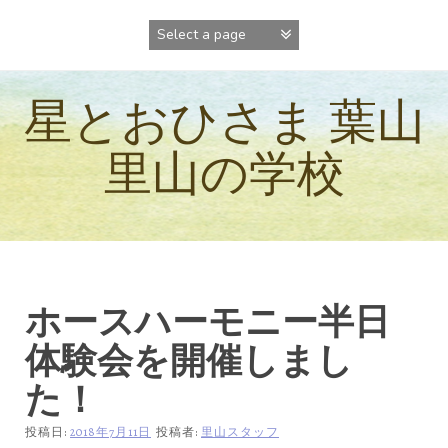
コ
ン
テ
ン
ツ
星とおひさま 葉山
へ
ス
キ
里山の学校
ッ
プ
ホースハーモニー半日
体験会を開催しまし
た！
投稿日:
2018年7月11日
投稿者:
里山スタッフ