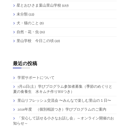
星とおひさま葉山里山学校
(137)
未分類
(22)
犬・猫のこと
(5)
自然・花・虫
(31)
里山学校 今日この頃
(23)
最近の投稿
学習サポートについて
7月12日(土）学びプログラム参加者募集（季節のめぐりと
夏の食養生 水キムチ作りWSつき）
里山リフレッシュ交流会 〜みんなで楽しむ里山の１日〜
2026年度 （個別相談つき）学びプログラムのご案内
「安心して話せる小さなお話し会」～オンライン開催のお
知らせ～