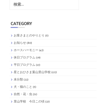
ペ
索:
ー
ジ
CATEGORY
送
り
お客さまとのやりとり
(5)
お知らせ
(80)
ホースハーモニー
(47)
休日プログラム
(79)
平日プログラム
(13)
星とおひさま葉山里山学校
(137)
未分類
(22)
犬・猫のこと
(5)
自然・花・虫
(31)
里山学校 今日この頃
(23)