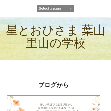
コ
ン
テ
ン
ツ
星とおひさま 葉山
へ
ス
キ
里山の学校
ッ
プ
ブログから