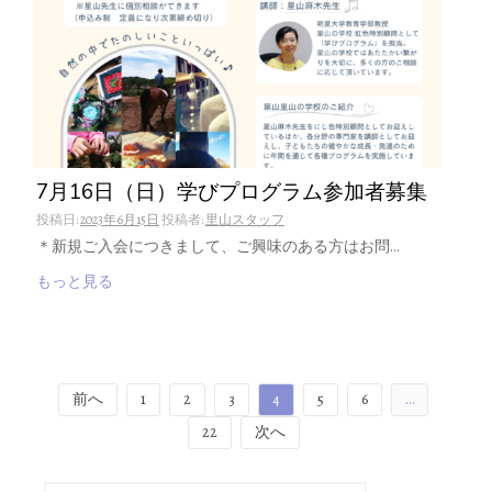
7月16日（日）学びプログラム参加者募集
投稿日:
2023年6月15日
投稿者:
里山スタッフ
＊新規ご入会につきまして、ご興味のある方はお問…
もっと見る
投
前へ
1
2
3
4
5
6
…
稿
22
次へ
の
検